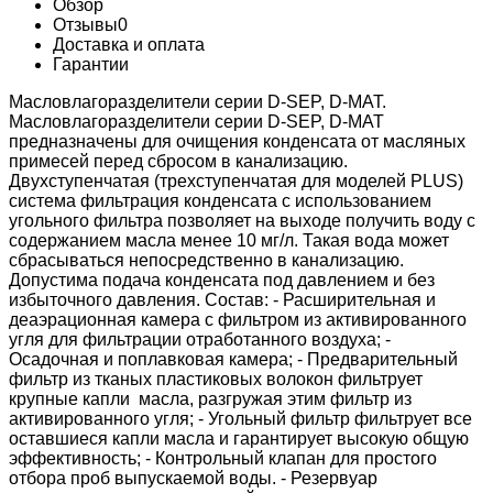
Обзор
Отзывы
0
Доставка и оплата
Гарантии
Масловлагоразделители серии D-SEP, D-MAT.
Масловлагоразделители серии D-SEP, D-MAT
предназначены для очищения конденсата от масляных
примесей перед сбросом в канализацию.
Двухступенчатая (трехступенчатая для моделей PLUS)
система фильтрация конденсата с использованием
угольного фильтра позволяет на выходе получить воду с
содержанием масла менее 10 мг/л. Такая вода может
сбрасываться непосредственно в канализацию.
Допустима подача конденсата под давлением и без
избыточного давления. Состав: - Расширительная и
деаэрационная камера с фильтром из активированного
угля для фильтрации отработанного воздуха; -
Осадочная и поплавковая камера; - Предварительный
фильтр из тканых пластиковых волокон фильтрует
крупные капли масла, разгружая этим фильтр из
активированного угля; - Угольный фильтр фильтрует все
оставшиеся капли масла и гарантирует высокую общую
эффективность; - Контрольный клапан для простого
отбора проб выпускаемой воды. - Резервуар