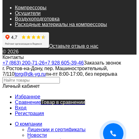
Компрессоры
Осушители
Воздухоподготовка
Расходные материалы на компрессоры
Оставьте отзыв о нас
© 2026
Контакты
+7 (863) 200-71-26
+7 928 605-39-46
Заказать звонок
г. Ростов-на-Дону, пер. Машиностроительный,
7/110
torg@dk-yg.ru
пн-пт 8:00-17:00, без перерыва
Личный кабинет
Избранное
Сравнение
Товар в сравнении
Вход
Регистрация
О компании
Лицензии и сертификаты
Новости