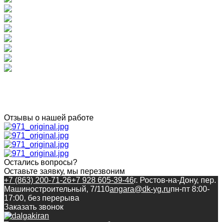
Отзывы о нашей работе
Остались вопросы?
Оставьте заявку, мы перезвоним
+7 (863) 200-71-26
+7 928 605-39-46
г. Ростов-на-Дону, пер.
Машиностроительный, 7/110
angara@dk-yg.ru
пн-пт 8:00-
17:00, без перерыва
Заказать звонок