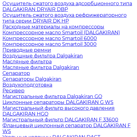
Осушитель сжатого воздуха адсорбционного типа
DALGAKIRAN DRYAIR DBP
Осушитель сжатого воздуха рефрижераторного
типа cерии DRYAIR DK HP
Расходные материалы на компрессоры
Компрессорное масло Smartoil (DALGAKIRAN)
Компрессорное масло Smartoil 6000
Компрессорное масло Smartoil 3000
Приводные ремни
Воздушные фильтра Dalgakiran
Масляные фильтра
Масляные фильтра Dalgakiran
Сепаратор
Сепараторы Dalgakiran
Воздухоподготовка
Ресивер
Магистральные фильтра Dalgakiran GO
Циклонные сепараторы DALGAKIRAN G WS
Магистральный фильтр высокого давления
DALGAKIRAN HGO
Магистральный фильтр DALGAKIRAN F 33600
Фланцевый циклонный сепаратор DALGAKIRAN F
WS