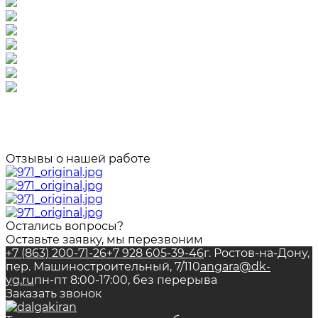
Отзывы о нашей работе
Остались вопросы?
Оставьте заявку, мы перезвоним
+7 (863) 200-71-26
+7 928 605-39-46
г. Ростов-на-Дону,
пер. Машиностроительный, 7/110
angara@dk-
yg.ru
пн-пт 8:00-17:00, без перерыва
Заказать звонок