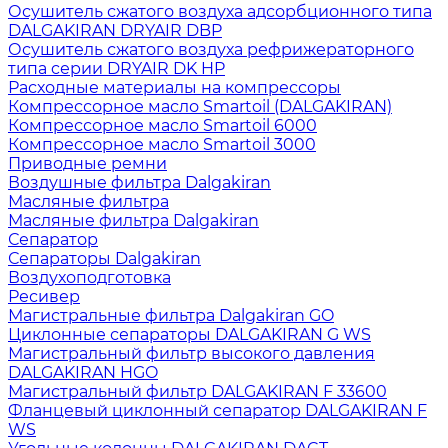
Осушитель сжатого воздуха адсорбционного типа
DALGAKIRAN DRYAIR DBP
Осушитель сжатого воздуха рефрижераторного
типа cерии DRYAIR DK HP
Расходные материалы на компрессоры
Компрессорное масло Smartoil (DALGAKIRAN)
Компрессорное масло Smartoil 6000
Компрессорное масло Smartoil 3000
Приводные ремни
Воздушные фильтра Dalgakiran
Масляные фильтра
Масляные фильтра Dalgakiran
Сепаратор
Сепараторы Dalgakiran
Воздухоподготовка
Ресивер
Магистральные фильтра Dalgakiran GO
Циклонные сепараторы DALGAKIRAN G WS
Магистральный фильтр высокого давления
DALGAKIRAN HGO
Магистральный фильтр DALGAKIRAN F 33600
Фланцевый циклонный сепаратор DALGAKIRAN F
WS