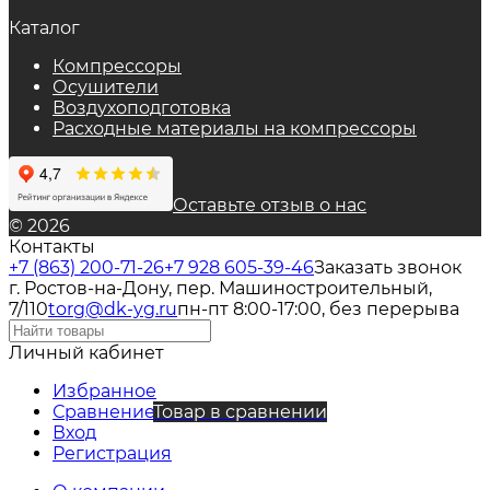
Каталог
Компрессоры
Осушители
Воздухоподготовка
Расходные материалы на компрессоры
Оставьте отзыв о нас
© 2026
Контакты
+7 (863) 200-71-26
+7 928 605-39-46
Заказать звонок
г. Ростов-на-Дону, пер. Машиностроительный,
7/110
torg@dk-yg.ru
пн-пт 8:00-17:00, без перерыва
Личный кабинет
Избранное
Сравнение
Товар в сравнении
Вход
Регистрация