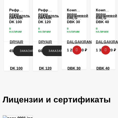
Рефрижераторный
Рефрижераторный
Компрессор
Компрессо
осушитель
осушитель
поршневой
поршневой
DRYAIR
DRYAIR
DALGAKIRAN
DALGAKIR
DK 100
DK 120
DBK 30
DBK 40
В
В
В
В
НАЛИЧИИ
НАЛИЧИИ
НАЛИЧИИ
НАЛИЧИИ
1 218 180
₽
1 317 720
₽
456 936
₽
662 652
₽
ЗАКАЗАТЬ
ЗАКАЗАТЬ
Лицензии и сертификаты