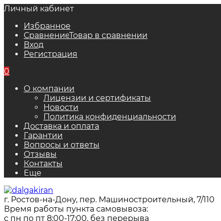
Личный кабинет
Избранное
Сравнение
Товар в сравнении
Вход
Регистрация
0
О компании
Лицензии и сертификаты
Новости
Политика конфиденциальности
Доставка и оплата
Гарантии
Вопросы и ответы
Отзывы
Контакты
Еще
г. Ростов-на-Дону, пер. Машиностроительный, 7/110
Время работы пункта самовывоза:
с пн по пт 8:00-17:00, без перерыва