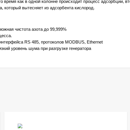
то время как в одной колонне происходит процесс адсорбции, в
, который вытесняет из адсорбента кислород.
ожная чистота азота до 99,999%
цесса.
нтерфейса RS 485, протоколов MODBUS, Ethernet
зкий уровень шума при разгрузке генератора