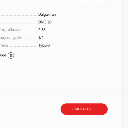
Dalgakiran
DNG 20
сть, м3/мин
2.38
оздуха, дюйм
1/4
итель
Турция
ИКИ
₽
ЗАКАЗАТЬ