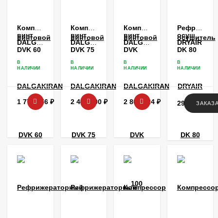
Компрессор
Компрессор
Компрессор
Рефрижера
винтовой
винтовой
винтовой
осушитель
DALGAKIRAN
DALGAKIRAN
DALGAKIRAN
DRYAIR
DVK 60
DVK 75
DVK
DK 80
100
В
В
В
В
НАЛИЧИИ
НАЛИЧИИ
НАЛИЧИИ
НАЛИЧИИ
1 774 656
₽
2 464 800
₽
2 808 924
₽
295 776
₽
ЗАКАЗ