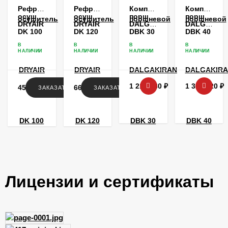
Рефрижераторный
Рефрижераторный
Компрессор
Компрессо
осушитель
осушитель
поршневой
поршневой
DRYAIR
DRYAIR
DALGAKIRAN
DALGAKIR
DK 100
DK 120
DBK 30
DBK 40
В
В
В
В
НАЛИЧИИ
НАЛИЧИИ
НАЛИЧИИ
НАЛИЧИИ
1 218 180
₽
1 317 720
₽
456 936
₽
662 652
₽
ЗАКАЗАТЬ
ЗАКАЗАТЬ
Лицензии и сертификаты