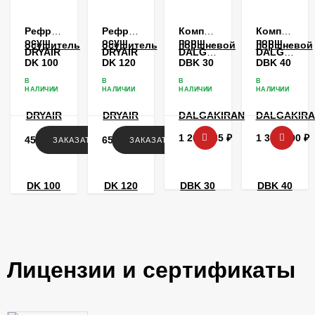
Рефрижераторный
Рефрижераторный
Компрессор
Компрессо
осушитель
осушитель
поршневой
поршневой
DRYAIR
DRYAIR
DALGAKIRAN
DALGAKIR
DK 100
DK 120
DBK 30
DBK 40
В
В
В
В
НАЛИЧИИ
НАЛИЧИИ
НАЛИЧИИ
НАЛИЧИИ
1 209 185
₽
1 307 990
₽
453 562
₽
657 759
₽
ЗАКАЗАТЬ
ЗАКАЗАТЬ
Лицензии и сертификаты