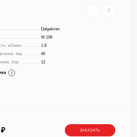
Dalgakiran
W 108
сть, м3/мин
1.8
вление, бар
40
ение, Бар
12
ИКИ
0
₽
ЗАКАЗАТЬ