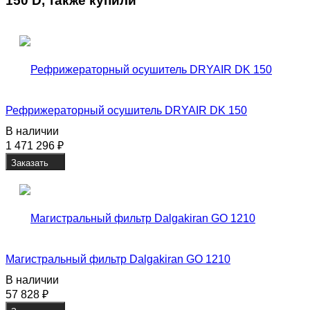
150 D, также купили
Рефрижераторный осушитель DRYAIR DK 150
В наличии
1 471 296
₽
Заказать
Магистральный фильтр Dalgakiran GO 1210
В наличии
57 828
₽