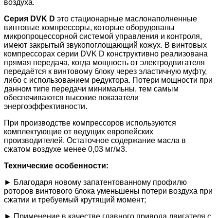
воздуха.
Серия DVK D
это стационарные маслонаполненные
винтовые компрессоры, которые оборудованы
микропроцессорной системой управления и контроля,
имеют закрытый звукопоглощающий кожух. В винтовых
компрессорах серии DVK D конструктивно реализована
прямая передача, когда мощность от электродвигателя
передаётся к винтовому блоку через эластичную муфту,
либо с использованием редуктора. Потери мощности при
данном типе передачи минимальны, тем самым
обеспечиваются высокие показатели
энергоэффективности.
При производстве компрессоров используются
комплектующие от ведущих европейских
производителей. Остаточное содержание масла в
сжатом воздухе менее 0,03 мг/м3.
Технические особенности:
► Благодаря новому запатентованному профилю
роторов винтового блока уменьшены потери воздуха при
сжатии и требуемый крутящий момент;
► Применение в качестве главного привода двигателя с