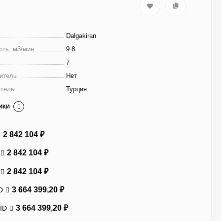
Dalgakiran
сть, м3/мин
9.8
7
итель
Нет
итель
Турция
ИКИ
2 842 104
₽
2 842 104
₽
2 842 104
₽
3 664 399,20
₽
D
3 664 399,20
₽
ID