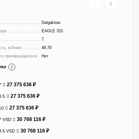
Dalgakiran
ора
EAGLE 315
7
сть, м3/мин
48,70
го преобразователя
Нет
ИКИ
27 375 636
₽
7
27 375 636
₽
8.5
27 375 636
₽
10
30 768 116
₽
7 VSD
30 768 116
₽
8.5 VSD