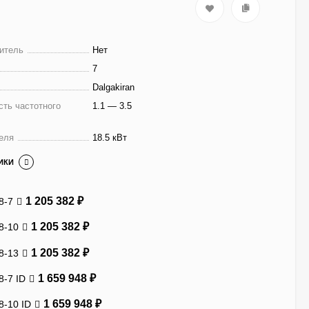
итель
Нет
7
Dalgakiran
ть частотного
1.1 — 3.5
еля
18.5 кВт
ИКИ
1 205 382
₽
8-7
1 205 382
₽
8-10
1 205 382
₽
8-13
1 659 948
₽
-7 ID
1 659 948
₽
-10 ID