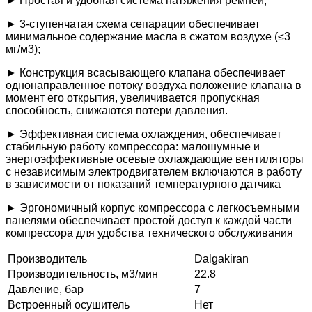
► Простая и удобная система натяжения ремней;
► 3-ступенчатая схема сепарации обеспечивает
минимальное содержание масла в сжатом воздухе (≤3
мг/м3);
► Конструкция всасывающего клапана обеспечивает
однонаправленное потоку воздуха положение клапана в
момент его открытия, увеличивается пропускная
способность, снижаются потери давления.
► Эффективная система охлаждения, обеспечивает
стабильную работу компрессора: малошумные и
энергоэффективные осевые охлаждающие вентиляторы
с независимым электродвигателем включаются в работу
в зависимости от показаний температурного датчика
► Эргономичный корпус компрессора с легкосъемными
панелями обеспечивает простой доступ к каждой части
компрессора для удобства технического обслуживания
Производитель
Dalgakiran
Производительность, м3/мин
22.8
Давление, бар
7
Встроенный осушитель
Нет