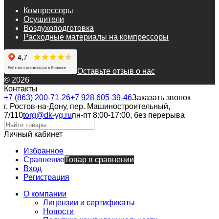
Компрессоры
Осушители
Воздухоподготовка
Расходные материалы на компрессоры
Оставьте отзыв о нас
© 2026
Контакты
+7 (863) 200-71-26
+7 928 605-39-46
Заказать звонок
г. Ростов-на-Дону, пер. Машиностроительный,
7/110
torg@dk-yg.ru
пн-пт 8:00-17:00, без перерыва
Личный кабинет
Избранное
Сравнение
Товар в сравнении
Вход
Регистрация
О компании
Лицензии и сертификаты
Новости