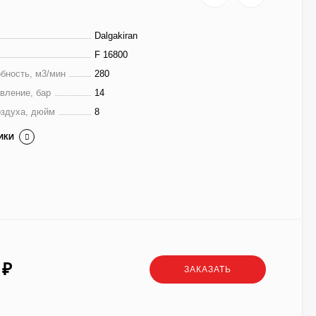
Dalgakiran
F 16800
бность, м3/мин
280
вление, бар
14
оздуха, дюйм
8
ИКИ
0
₽
ЗАКАЗАТЬ