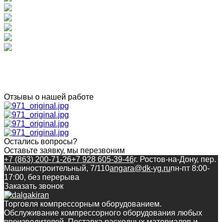
Отзывы о нашей работе
Остались вопросы?
Оставьте заявку, мы перезвоним
+7 (863) 200-71-26
+7 928 605-39-46
г. Ростов-на-Дону, пер.
Машиностроительный, 7/110
angara@dk-yg.ru
пн-пт 8:00-
17:00, без перерыва
Заказать звонок
Торговля компрессорным оборудованием.
Обслуживание компрессорного оборудования любых
производителей. Поставка расходных материалов и