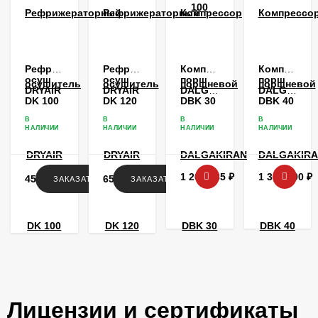
Рефрижераторный
Рефрижераторный
Компрессор
Компрессо
осушитель
осушитель
поршневой
поршневой
DRYAIR
DRYAIR
DALGAKIRAN
DALGAKIR
DK 100
DK 120
DBK 30
DBK 40
В
В
В
В
НАЛИЧИИ
НАЛИЧИИ
НАЛИЧИИ
НАЛИЧИИ
1 209 185
₽
1 307 990
₽
453 562
₽
657 759
₽
ЗАКАЗАТЬ
ЗАКАЗАТЬ
Лицензии и сертификаты