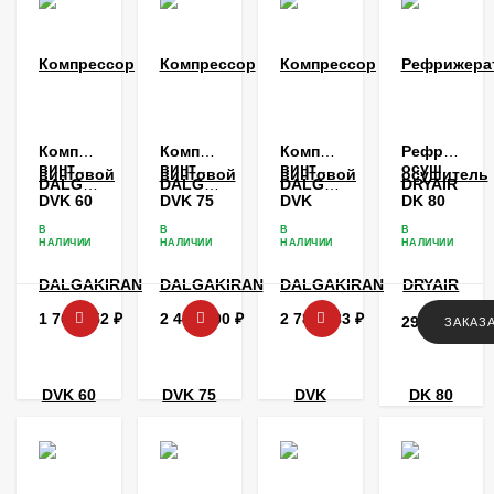
Компрессор
Компрессор
Компрессор
Рефрижера
винтовой
винтовой
винтовой
осушитель
DALGAKIRAN
DALGAKIRAN
DALGAKIRAN
DRYAIR
DVK 60
DVK 75
DVK
DK 80
100
В
В
В
В
НАЛИЧИИ
НАЛИЧИИ
НАЛИЧИИ
НАЛИЧИИ
1 761 552
₽
2 446 600
₽
2 788 183
₽
293 592
₽
ЗАКАЗ