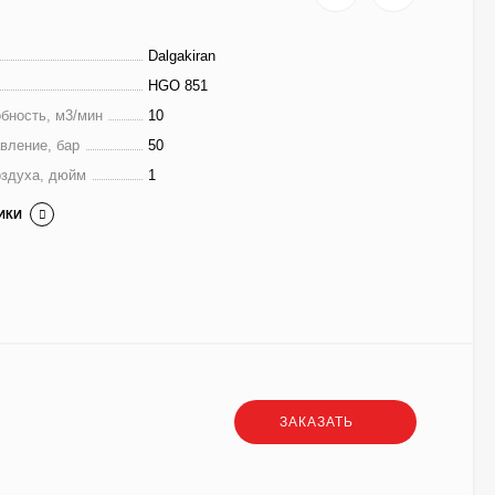
Dalgakiran
HGO 851
бность, м3/мин
10
вление, бар
50
оздуха, дюйм
1
ИКИ
ЗАКАЗАТЬ