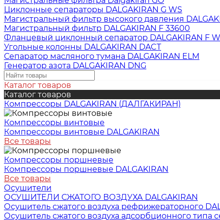
Магистральные фильтра Dalgakiran GO
Циклонные сепараторы DALGAKIRAN G WS
Магистральный фильтр высокого давления DALGA
Магистральный фильтр DALGAKIRAN F 33600
Фланцевый циклонный сепаратор DALGAKIRAN F 
Угольные колонны DALGAKIRAN DACT
Сепаратор масляного тумана DALGAKIRAN ELM
Генератор азота DALGAKIRAN DNG
Каталог товаров
Каталог товаров
Компрессоры DALGAKIRAN (ДАЛГАКИРАН)
Компрессоры винтовые
Компрессоры винтовые DALGAKIRAN
Все товары
Компрессоры поршневые
Компрессоры поршневые DALGAKIRAN
Все товары
Осушители
ОСУШИТЕЛИ СЖАТОГО ВОЗДУХА DALGAKIRAN
Осушитель сжатого воздуха рефрижераторного DA
Осушитель сжатого воздуха адсорбционного типа 