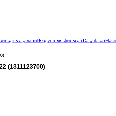
риводные ремни
Воздушные фильтра Dalgakiran
Масл
0)
2 (1311123700)