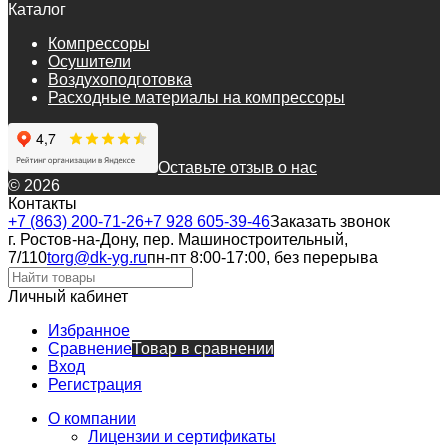
Каталог
Компрессоры
Осушители
Воздухоподготовка
Расходные материалы на компрессоры
Оставьте отзыв о нас
© 2026
Контакты
+7 (863) 200-71-26
+7 928 605-39-46
Заказать звонок
г. Ростов-на-Дону, пер. Машиностроительный,
7/110
torg@dk-yg.ru
пн-пт 8:00-17:00, без перерыва
Личный кабинет
Избранное
Сравнение
Товар в сравнении
Вход
Регистрация
О компании
Лицензии и сертификаты