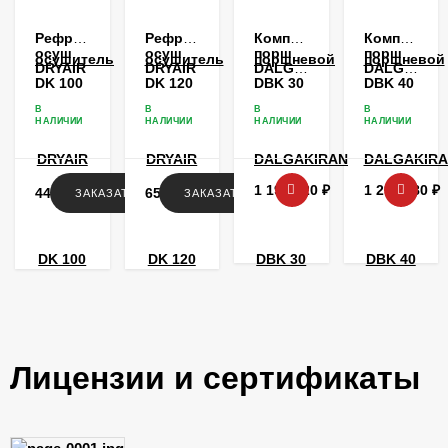
Рефрижераторный
Рефрижераторный
Компрессор
Компрессо
осушитель
осушитель
поршневой
поршневой
DRYAIR
DRYAIR
DALGAKIRAN
DALGAKIR
DK 100
DK 120
DBK 30
DBK 40
В
В
В
В
НАЛИЧИИ
НАЛИЧИИ
НАЛИЧИИ
НАЛИЧИИ
1 197 620
₽
1 295 480
₽
449 224
₽
651 468
₽
ЗАКАЗАТЬ
ЗАКАЗАТЬ
Лицензии и сертификаты