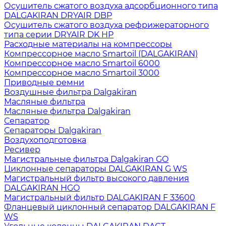
Осушитель сжатого воздуха адсорбционного типа
DALGAKIRAN DRYAIR DBP
Осушитель сжатого воздуха рефрижераторного
типа cерии DRYAIR DK HP
Расходные материалы на компрессоры
Компрессорное масло Smartoil (DALGAKIRAN)
Компрессорное масло Smartoil 6000
Компрессорное масло Smartoil 3000
Приводные ремни
Воздушные фильтра Dalgakiran
Масляные фильтра
Масляные фильтра Dalgakiran
Сепаратор
Сепараторы Dalgakiran
Воздухоподготовка
Ресивер
Магистральные фильтра Dalgakiran GO
Циклонные сепараторы DALGAKIRAN G WS
Магистральный фильтр высокого давления
DALGAKIRAN HGO
Магистральный фильтр DALGAKIRAN F 33600
Фланцевый циклонный сепаратор DALGAKIRAN F
WS