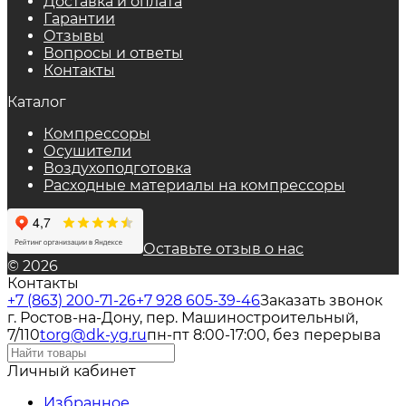
Доставка и оплата
Гарантии
Отзывы
Вопросы и ответы
Контакты
Каталог
Компрессоры
Осушители
Воздухоподготовка
Расходные материалы на компрессоры
Оставьте отзыв о нас
© 2026
Контакты
+7 (863) 200-71-26
+7 928 605-39-46
Заказать звонок
г. Ростов-на-Дону, пер. Машиностроительный,
7/110
torg@dk-yg.ru
пн-пт 8:00-17:00, без перерыва
Личный кабинет
Избранное