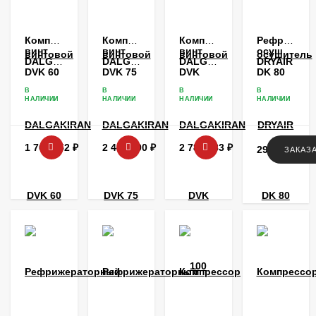
Компрессор
Компрессор
Компрессор
Рефрижера
винтовой
винтовой
винтовой
осушитель
DALGAKIRAN
DALGAKIRAN
DALGAKIRAN
DRYAIR
DVK 60
DVK 75
DVK
DK 80
100
В
В
В
В
НАЛИЧИИ
НАЛИЧИИ
НАЛИЧИИ
НАЛИЧИИ
1 761 552
₽
2 446 600
₽
2 788 183
₽
293 592
₽
ЗАКАЗ