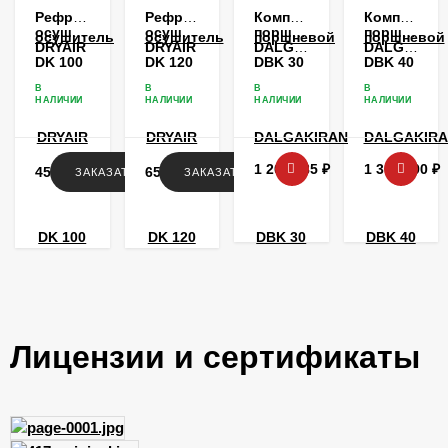
Рефрижераторный
Рефрижераторный
Компрессор
Компрессо
осушитель
осушитель
поршневой
поршневой
DRYAIR
DRYAIR
DALGAKIRAN
DALGAKIR
DK 100
DK 120
DBK 30
DBK 40
В
В
В
В
НАЛИЧИИ
НАЛИЧИИ
НАЛИЧИИ
НАЛИЧИИ
1 209 185
₽
1 307 990
₽
453 562
₽
657 759
₽
ЗАКАЗАТЬ
ЗАКАЗАТЬ
Лицензии и сертификаты