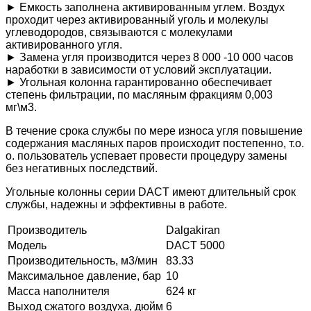
► Емкость заполнена активированным углем. Воздух
проходит через активированный уголь и молекулы
углеводородов, связываются с молекулами
активированного угля.
► Замена угля производится через 8 000 -10 000 часов
наработки в зависимости от условий эксплуатации.
► Угольная колонна гарантированно обеспечивает
степень фильтрации, по масляным фракциям 0,003
мг\м3.
В течение срока службы по мере износа угля повышение
содержания масляных паров происходит постепенно, т.о.
о. пользователь успевает провести процедуру замены
без негативных последствий.
Угольные колонны серии DACT имеют длительный срок
службы, надежны и эффективны в работе.
Производитель
Dalgakiran
Модель
DACT 5000
Производительность, м3/мин
83.33
Максимальное давление, бар
10
Масса наполнителя
624 кг
Выход сжатого воздуха, дюйм
6