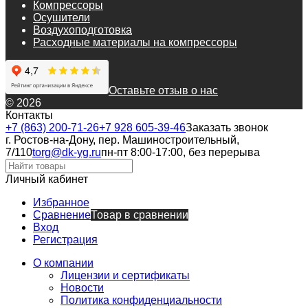
Компрессоры
Осушители
Воздухоподготовка
Расходные материалы на компрессоры
Оставьте отзыв о нас
© 2026
Контакты
+7 (863) 200-71-26
+7 928 605-39-46
Заказать звонок
г. Ростов-на-Дону, пер. Машиностроительный,
7/110
torg@dk-yg.ru
пн-пт 8:00-17:00, без перерыва
Личный кабинет
Избранное
Сравнение
Товар в сравнении
Вход
Регистрация
О компании
Лицензии и сертификаты
Новости
Политика конфиденциальности