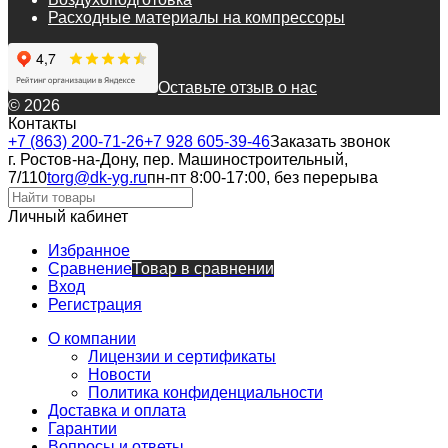
Расходные материалы на компрессоры
Оставьте отзыв о нас
© 2026
Контакты
+7 (863) 200-71-26
+7 928 605-39-46
Заказать звонок
г. Ростов-на-Дону, пер. Машиностроительный,
7/110
torg@dk-yg.ru
пн-пт 8:00-17:00, без перерыва
Личный кабинет
Избранное
Сравнение
Товар в сравнении
Вход
Регистрация
О компании
Лицензии и сертификаты
Новости
Политика конфиденциальности
Доставка и оплата
Гарантии
Вопросы и ответы