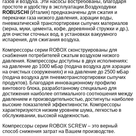
газов и воздуха. Эти насосы востребованы, благодаря
простоте и удобству в эксплуатации.Воздуходувки
ROBUSCHI
(Италия) предназначены для сжатия и
перекачки газа низкого давления, аэрации воды,
пневматической транспортировки сыпучих материалов
(зерна, муки, цемента, кофе, деревянной стружки и др.),
для очистки сточных вод, в установках вакуумного
испарения, для сжигания воздуха.
Компрессоры серии ROBOX сконструированы для
снабжения потребителей сжатым воздухом низкого
давления. Компрессоры доступны в двух исполнениях:
на давление до 1000 мБар (подача воздуха для аэрации
на очистных сооружениях) и на давление до 2500 мБар
(подача воздуха для пневмотранспортировки сыпучих
продуктов). Благодаря инновационному профилю
винтового блока, разработанному специально для
достижения наиболее оптимального соотношения между
давлением и производительностью, достигнуты наиболее
высокие показателей эффективности. Компрессоры
характеризуются низким уровнем шума, легкостью в
обслуживании, высокой надежностью.
Компрессоры серии ROBOX SCREW – это верный
способ снижения затрат на Вашем производстве.